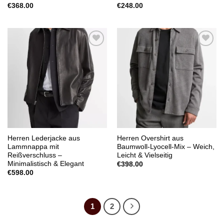
€
368.00
€
248.00
Add to
Add to
wishlist
wishlist
Herren Lederjacke aus
Herren Overshirt aus
Lammnappa mit
Baumwoll-Lyocell-Mix – Weich,
Reißverschluss –
Leicht & Vielseitig
Minimalistisch & Elegant
€
398.00
€
598.00
1
2