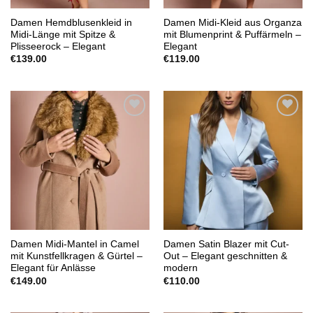
Damen Hemdblusenkleid in
Damen Midi-Kleid aus Organza
Midi-Länge mit Spitze &
mit Blumenprint & Puffärmeln –
Plisseerock – Elegant
Elegant
€
139.00
€
119.00
Add to
Add to
wishlist
wishlist
Damen Midi-Mantel in Camel
Damen Satin Blazer mit Cut-
mit Kunstfellkragen & Gürtel –
Out – Elegant geschnitten &
Elegant für Anlässe
modern
€
149.00
€
110.00