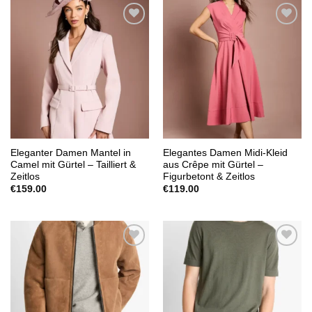
Add to
Add to
wishlist
wishlist
Eleganter Damen Mantel in
Elegantes Damen Midi-Kleid
Camel mit Gürtel – Tailliert &
aus Crêpe mit Gürtel –
Zeitlos
Figurbetont & Zeitlos
€
159.00
€
119.00
Add to
Add to
wishlist
wishlist