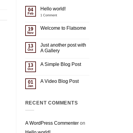
Hello world!
04
Feb
ent
on
1 Comment
Hello
world!
Welcome to Flatsome
19
Nov
No
Comments
on
Just another post with
13
Welcome
to
Oct
A Gallery
Flatsome
No
Comments
A Simple Blog Post
on
13
Just
Oct
No
another
Comments
post
on
with
A Video Blog Post
01
A
A
Simple
Jan
Gallery
No
Blog
Comments
Post
on
A
RECENT COMMENTS
Video
Blog
Post
A WordPress Commenter
on
Hello world!