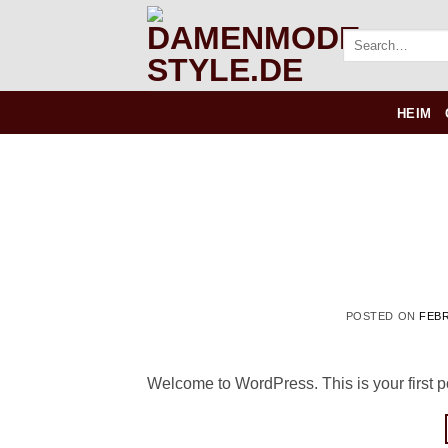
Skip
to
Search
for:
content
HEIM
POSTED ON
FEBR
Welcome to WordPress. This is your first post